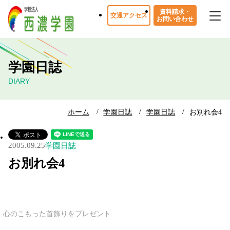
資料請求・
交通アクセス
お問い合わせ
学園日誌
DIARY
ホーム
学園日誌
学園日誌
お別れ会4
2005.09.25
学園日誌
お別れ会4
心のこもった首飾りをプレゼント