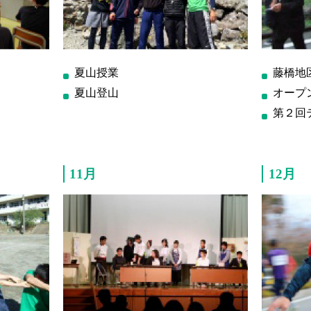
夏山授業
藤橋地
夏山登山
オープ
第２回
11月
12月