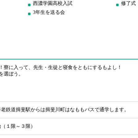
西濃学園高校入試
修了式
3年生を送る会
！寮に入って、先生・生徒と寝食をともにするもよし！
を選ぼう。
養老鉄道揖斐駅からは揖斐川町はなももバスで通学します。
始（１限～３限）