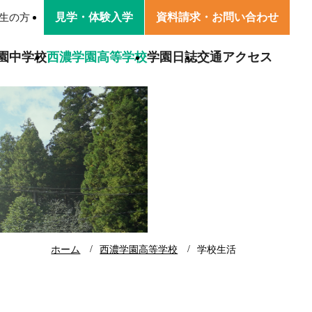
見学・
体験入学
資料請求・
お問い合わせ
生の方
園中学校
西濃学園高等学校
学園日誌
交通アクセス
園
学園の方針
卒業生の声
学校生活
活
卒業生・保護者の声
交通アクセス
寄附金募集のお知らせ
ホーム
西濃学園高等学校
学校生活