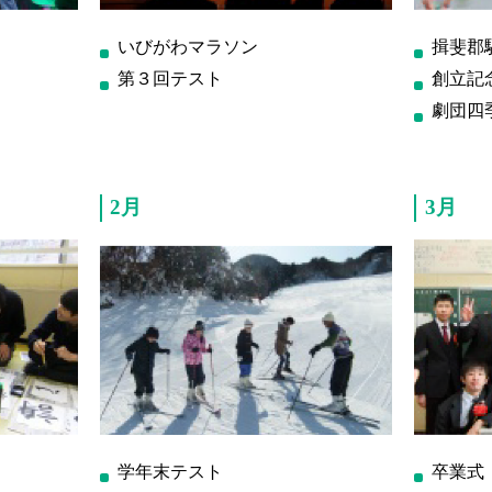
いびがわマラソン
揖斐郡
第３回テスト
創立記念
劇団四
2月
3月
学年末テスト
卒業式