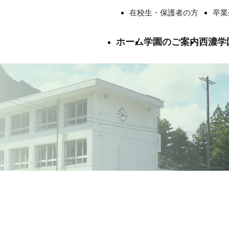
在校生・保護者の方
卒業
ホーム
学園のご案内
西濃学
ごあいさつ
西濃学園中学校について
西濃学園高等学校について
学校法人西濃学
学校生活
総合学習
いじめ防止基本方針
交通アクセス
卒業生の進路
西濃学園の寮生
卒業生の声
よくあるご質問
認定・表彰
教職員紹介
校歌紹介