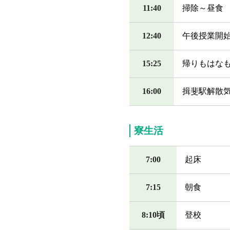
11:40
掃除～昼食
12:40
午後授業開
15:25
帰りもはな
16:00
揖斐駅解散
寮生活
7:00
起床
7:15
朝食
8:10頃
登校