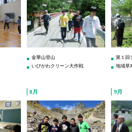
金華山登山
第１回
いびがわクリーン大作戦
地域草
8月
9月