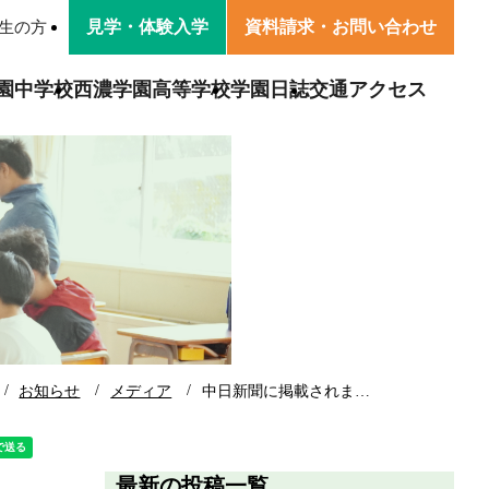
見学・
体験入学
資料請求・
お問い合わせ
生の方
園中学校
西濃学園高等学校
学園日誌
交通アクセス
園
学園の方針
卒業生の声
学校生活
活
卒業生・保護者の声
交通アクセス
寄附金募集のお知らせ
お知らせ
メディア
中日新聞に掲載されま…
最新の投稿一覧