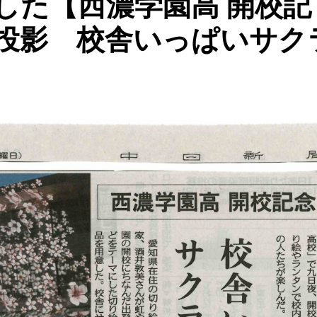
した【西濃学園高 開校記
投影 校舎いっぱいサク