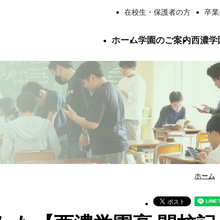
在校生・保護者の方
卒業
ホーム
学園のご案内
西濃学
ごあいさつ
西濃学園中学校について
西濃学園高等学校について
学校法人西濃学
学校生活
総合学習
いじめ防止基本方針
交通アクセス
卒業生の進路
西濃学園の寮生
卒業生の声
よくあるご質問
認定・表彰
教職員紹介
校歌紹介
ホーム