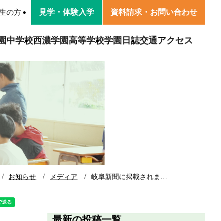
見学・
体験入学
資料請求・
お問い合わせ
生の方
園中学校
西濃学園高等学校
学園日誌
交通アクセス
園
学園の方針
卒業生の声
学校生活
活
卒業生・保護者の声
交通アクセス
寄附金募集のお知らせ
お知らせ
メディア
岐阜新聞に掲載されま…
最新の投稿一覧