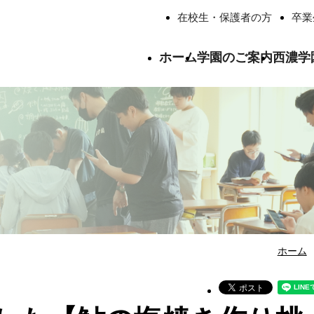
在校生・保護者の方
卒業
ホーム
学園のご案内
西濃学
ごあいさつ
西濃学園中学校について
西濃学園高等学校について
学校法人西濃学
学校生活
総合学習
いじめ防止基本方針
交通アクセス
卒業生の進路
西濃学園の寮生
卒業生の声
よくあるご質問
認定・表彰
教職員紹介
校歌紹介
ホーム