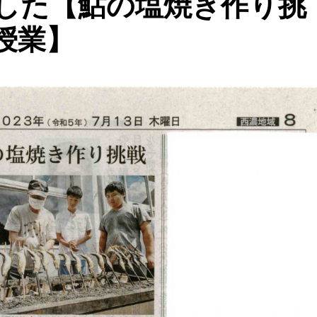
した【鮎の塩焼き作り挑
授業】