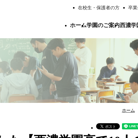
在校生・保護者の方
卒業
ホーム
学園のご案内
西濃学
ごあいさつ
西濃学園中学校について
西濃学園高等学校について
学校法人西濃学
学校生活
総合学習
いじめ防止基本方針
交通アクセス
卒業生の進路
西濃学園の寮生
卒業生の声
よくあるご質問
認定・表彰
教職員紹介
校歌紹介
ホーム