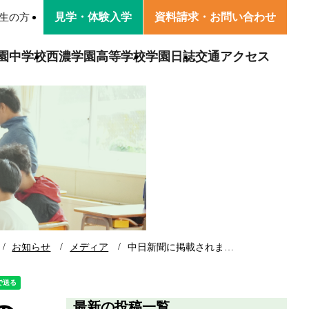
見学・
体験入学
資料請求・
お問い合わせ
生の方
園中学校
西濃学園高等学校
学園日誌
交通アクセス
園
学園の方針
卒業生の声
学校生活
活
卒業生・保護者の声
交通アクセス
寄附金募集のお知らせ
お知らせ
メディア
中日新聞に掲載されま…
最新の投稿一覧