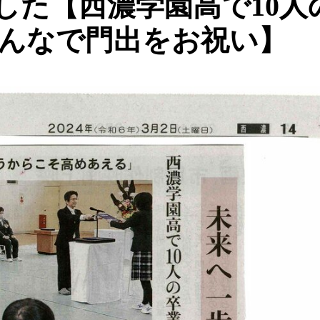
した【西濃学園高で10人
みんなで門出をお祝い】